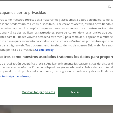
Con
cupamos por tu privacidad
ros como nuestros
1014
socios almacenamos y accedemos a datos personales, como d
 identificadores únicos, en tu dispositivo. Si seleccionas Acepto, estarás permitiendo 
de rastreo apoyen los propósitos que se muestran en «nosotros y nuestros socios trat
ionar». Si se deshabilitan los rastreadores, parte del contenido y los anuncios que ves
antes para ti. Puedes volver a acceder a este menú para cambiar tus opciones o retirar e
to en cualquier momento haciendo clic en el enlace «Mostrar los propósitos» que apar
y
or de la página web. Tus opciones tendrán efecto dentro de nuestro Sitio web. Para sab
stra política de privacidad.
Cookie policy
sotros como nuestros asociados tratamos los datos para proporc
s de localización geográfica precisa. Analizar activamente las características del disposit
ón. Almacenar la información en un dispositivo y/o acceder a ella. Publicidad y conteni
os, medición de publicidad y contenido, investigación de audiencia y desarrollo de ser
ociados (proveedores)
Mostrar los propósitos
Acepto