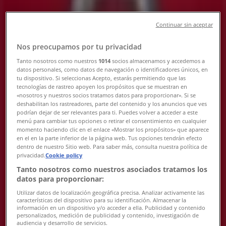
& Offers
Continuar sin aceptar
Follow to Get Deals
Nos preocupamos por tu privacidad
Tiendeo
»
Tanto nosotros como nuestros
1014
socios almacenamos y accedemos a
Cars, motorcycles & spares offers nearby
»
datos personales, como datos de navegación o identificadores únicos, en
tu dispositivo. Si seleccionas Acepto, estarás permitiendo que las
Nissan
tecnologías de rastreo apoyen los propósitos que se muestran en
«nosotros y nuestros socios tratamos datos para proporcionar». Si se
Other Cars, motorcycles & spares
deshabilitan los rastreadores, parte del contenido y los anuncios que ves
podrían dejar de ser relevantes para ti. Puedes volver a acceder a este
stores in your city
menú para cambiar tus opciones o retirar el consentimiento en cualquier
momento haciendo clic en el enlace «Mostrar los propósitos» que aparece
en el en la parte inferior de la página web. Tus opciones tendrán efecto
Quick look at Nissan offers
dentro de nuestro Sitio web. Para saber más, consulta nuestra política de
privacidad.
Cookie policy
Tanto nosotros como nuestros asociados tratamos los
datos para proporcionar:
Category:
Cars, motorcycles & spares
Utilizar datos de localización geográfica precisa. Analizar activamente las
características del dispositivo para su identificación. Almacenar la
We are about to publish offers from Nissan
información en un dispositivo y/o acceder a ella. Publicidad y contenido
personalizados, medición de publicidad y contenido, investigación de
audiencia y desarrollo de servicios.
Advertising