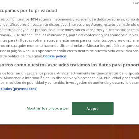
Con
cupamos por tu privacidad
ros como nuestros
1014
socios almacenamos y accedemos a datos personales, como d
 identificadores únicos, en tu dispositivo. Si seleccionas Acepto, estarás permitiendo 
de rastreo apoyen los propósitos que se muestran en «nosotros y nuestros socios trat
ionar». Si se deshabilitan los rastreadores, parte del contenido y los anuncios que ves
antes para ti. Puedes volver a acceder a este menú para cambiar tus opciones o retirar e
to en cualquier momento haciendo clic en el enlace «Mostrar los propósitos» que apar
or de la página web. Tus opciones tendrán efecto dentro de nuestro Sitio web. Para sab
stra política de privacidad.
Cookie policy
sotros como nuestros asociados tratamos los datos para proporc
s de localización geográfica precisa. Analizar activamente las características del disposit
ón. Almacenar la información en un dispositivo y/o acceder a ella. Publicidad y conteni
os, medición de publicidad y contenido, investigación de audiencia y desarrollo de ser
ociados (proveedores)
Mostrar los propósitos
Acepto