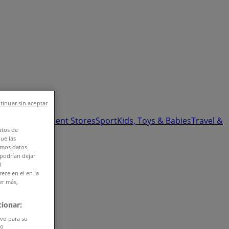
tinuar sin aceptar
Health
Department Stores
Sport
Kids, Toys & Babies
Travel &
atos de
que las
amos datos
 podrían dejar
l
ece en el en la
er más,
ionar:
ivo para su
do