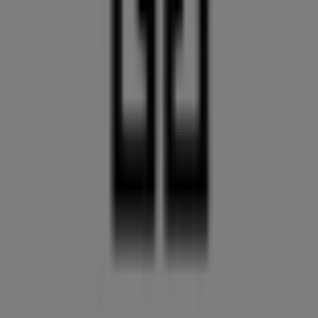
We are about to publish offers from GIVENCHY
Other retailers of Clothes, shoes &
accessories
GIVENCHY, all the offers at your
fingertips
Welcome to Tiendeo, the ideal place to discover all