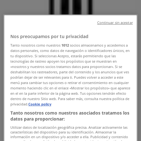
Opening Hours & Contact Numbers
Tiendeo
»
Clothes, shoes & accessories offers nearby
»
Continuar sin aceptar
GIVENCHY
»
Nos preocupamos por tu privacidad
GIVENCHY Stores
Tanto nosotros como nuestros
1012
socios almacenamos y accedemos a
datos personales, como datos de navegación o identificadores únicos, en
GIVENCHY
tu dispositivo. Si seleccionas Acepto, estarás permitiendo que las
tecnologías de rastreo apoyen los propósitos que se muestran en
«nosotros y nuestros socios tratamos datos para proporcionar». Si se
deshabilitan los rastreadores, parte del contenido y los anuncios que ves
podrían dejar de ser relevantes para ti. Puedes volver a acceder a este
menú para cambiar tus opciones o retirar el consentimiento en cualquier
momento haciendo clic en el enlace «Mostrar los propósitos» que aparece
GIVENCHY
en el en la parte inferior de la página web. Tus opciones tendrán efecto
dentro de nuestro Sitio web. Para saber más, consulta nuestra política de
25 SCOTTS ROAD, Singapore
privacidad.
Cookie policy
Tanto nosotros como nuestros asociados tratamos los
Closed
datos para proporcionar:
Utilizar datos de localización geográfica precisa. Analizar activamente las
características del dispositivo para su identificación. Almacenar la
información en un dispositivo y/o acceder a ella. Publicidad y contenido