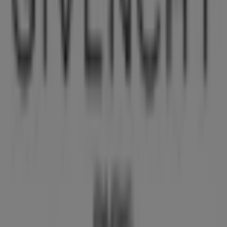
Tiendeo is part of Shopfully, the tech company that is
reinventing local shopping worldwide.
Tiendeo
What we do
Business Solutions
News and media
Work with us