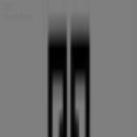
You are here:
Singapore
Featured
Supermarkets
Clothes, shoes &
accessories
Electronics & Appliances
Home &
Furniture
Restaurants
Beauty & Health
Department
Stores
Sport
Kids, Toys & Babies
Travel & Leisure
Cars,
motorcycles & spares
Banks
Advertising
GIVENCHY Stores - Locations,