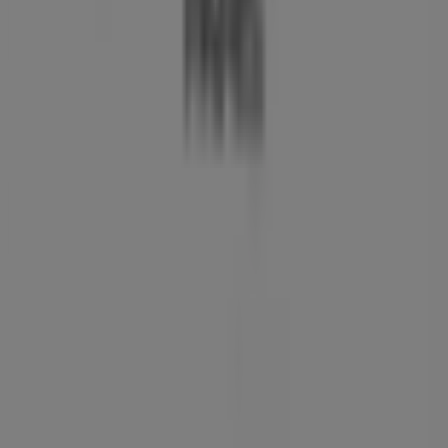
Contact us
Marketing and business request
Store incorrectly located on the map
Weekly Ad Feedback
Technical Problems and General Feedback
Index
Brands
Stores
Products
Cities
Download the Tiendeo app