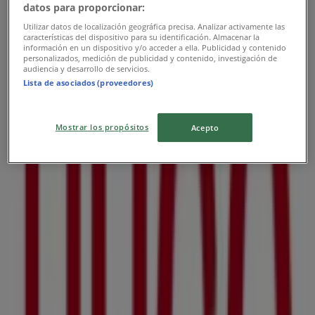
datos para proporcionar:
391 Orchard Road, Singapore
Utilizar datos de localización geográfica precisa. Analizar activamente las
características del dispositivo para su identificación. Almacenar la
información en un dispositivo y/o acceder a ella. Publicidad y contenido
Closed
personalizados, medición de publicidad y contenido, investigación de
audiencia y desarrollo de servicios.
Lista de asociados (proveedores)
Hugo Boss
Mostrar los propósitos
Acepto
333A Orchard Road, Singapore
Closed
Hugo Boss
2 Bayfront Ave, Singapore
Open