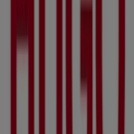
Advertising
We are about to publish offers from Hugo Boss
Other retailers of Clothes, shoes &
accessories
Hugo Boss, all the offers at your