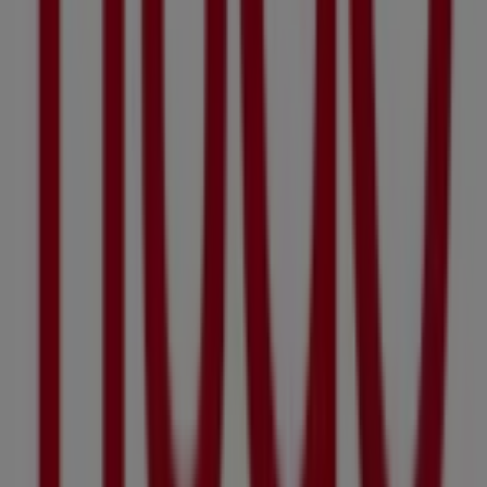
fingertips
Welcome to Tiendeo, the ideal place to discover all
Hugo
Boss
stores and access their
offers
,
catalogs
, and
promotions
. During
8月 2026
, we invite you to explore
Hugo Boss
stores, one of the most recognized brands in
the
Clothes, shoes & accessories
sector, and take
advantage of their latest deals and discounts.
At Tiendeo, we provide a complete guide to all
Hugo
Boss
physical stores, making it easy to find locations,
opening hours, and essential details for a smooth
shopping experience. Additionally, you can access
exclusive
promotions
and discover the biggest
discounts available this
8月
.
Don't miss out on
Hugo Boss
's
offers
and stay updated
with the best prices and promotions available in all their
stores during
8月 2026
. Start exploring all
Hugo Boss
stores now and discover the promotions we have