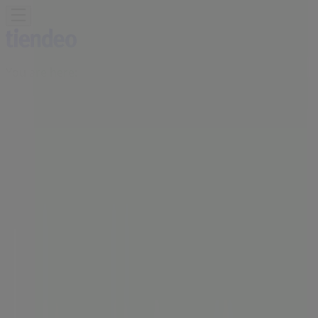
You are here:
Singapore
Featured
Supermarkets
Clothes, shoes &
accessories
Electronics & Appliances
Home &
Furniture
Restaurants
Beauty & Health
Department
Stores
Sport
Kids, Toys & Babies
Travel & Leisure
Cars,
motorcycles & spares
Banks
Advertising
Hugo Boss Stores - Locations,