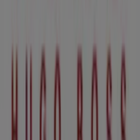
Tiendeo is part of Shopfully, the tech company that is
reinventing local shopping worldwide.
Tiendeo
What we do