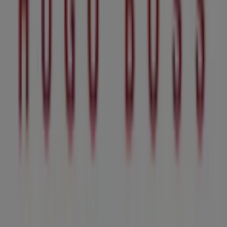
Business Solutions
News and media
Work with us
Contact us
Marketing and business request
Store incorrectly located on the map
Weekly Ad Feedback
Technical Problems and General Feedback
Index
Brands
Stores
Products
Cities