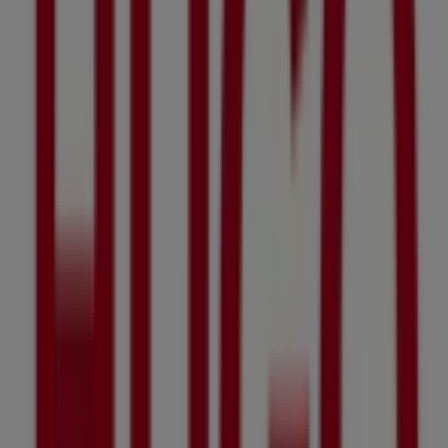
Advertising
Hugo Boss
80 Airport Boulevard, Singapore