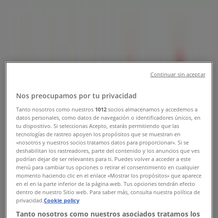
Opening Hours & Contact Numbers
Tiendeo
»
Clothes, shoes & accessories offers nearby
»
Hugo Boss
»
Hugo Boss Stores
Continuar sin aceptar
Hugo Boss
Nos preocupamos por tu privacidad
Tanto nosotros como nuestros
1012
socios almacenamos y accedemos a
datos personales, como datos de navegación o identificadores únicos, en
tu dispositivo. Si seleccionas Acepto, estarás permitiendo que las
Hugo Boss
tecnologías de rastreo apoyen los propósitos que se muestran en
«nosotros y nuestros socios tratamos datos para proporcionar». Si se
ION Orchard, 2 Orchard Turn, Singapore
deshabilitan los rastreadores, parte del contenido y los anuncios que ves
podrían dejar de ser relevantes para ti. Puedes volver a acceder a este
Closed
menú para cambiar tus opciones o retirar el consentimiento en cualquier
momento haciendo clic en el enlace «Mostrar los propósitos» que aparece
en el en la parte inferior de la página web. Tus opciones tendrán efecto
dentro de nuestro Sitio web. Para saber más, consulta nuestra política de
privacidad.
Cookie policy
Tanto nosotros como nuestros asociados tratamos los
Hugo Boss