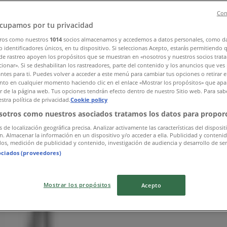
Con
cupamos por tu privacidad
ros como nuestros
1014
socios almacenamos y accedemos a datos personales, como d
 identificadores únicos, en tu dispositivo. Si seleccionas Acepto, estarás permitiendo 
de rastreo apoyen los propósitos que se muestran en «nosotros y nuestros socios trat
ionar». Si se deshabilitan los rastreadores, parte del contenido y los anuncios que ves
antes para ti. Puedes volver a acceder a este menú para cambiar tus opciones o retirar e
to en cualquier momento haciendo clic en el enlace «Mostrar los propósitos» que apar
or de la página web. Tus opciones tendrán efecto dentro de nuestro Sitio web. Para sab
stra política de privacidad.
Cookie policy
sotros como nuestros asociados tratamos los datos para proporc
s de localización geográfica precisa. Analizar activamente las características del disposit
ón. Almacenar la información en un dispositivo y/o acceder a ella. Publicidad y conteni
os, medición de publicidad y contenido, investigación de audiencia y desarrollo de ser
ociados (proveedores)
Mostrar los propósitos
Acepto