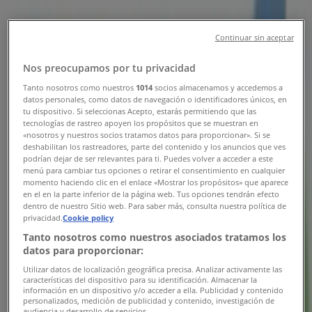
Codes, Sale & Offers
Continuar sin aceptar
Follow to Get Deals
Nos preocupamos por tu privacidad
Tiendeo
»
Banks offers nearby
»
Tanto nosotros como nuestros
1014
socios almacenamos y accedemos a
datos personales, como datos de navegación o identificadores únicos, en
tu dispositivo. Si seleccionas Acepto, estarás permitiendo que las
Standard Chartered Bank
tecnologías de rastreo apoyen los propósitos que se muestran en
«nosotros y nuestros socios tratamos datos para proporcionar». Si se
Other Banks stores in your city
deshabilitan los rastreadores, parte del contenido y los anuncios que ves
podrían dejar de ser relevantes para ti. Puedes volver a acceder a este
menú para cambiar tus opciones o retirar el consentimiento en cualquier
Quick look at Standard Chartered
momento haciendo clic en el enlace «Mostrar los propósitos» que aparece
en el en la parte inferior de la página web. Tus opciones tendrán efecto
Bank offers
dentro de nuestro Sitio web. Para saber más, consulta nuestra política de
privacidad.
Cookie policy
Tanto nosotros como nuestros asociados tratamos los
datos para proporcionar:
Category:
Banks
Utilizar datos de localización geográfica precisa. Analizar activamente las
características del dispositivo para su identificación. Almacenar la
We are about to publish offers from Standard Chartered
información en un dispositivo y/o acceder a ella. Publicidad y contenido
Bank
personalizados, medición de publicidad y contenido, investigación de
audiencia y desarrollo de servicios.