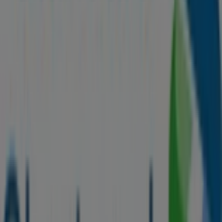
Make the most of the
offers
and promotions from
Standard Chartered Bank
and stay up to date with all
price and product updates during
8月 2026
. At Tiendeo,
you will always have access to the best shopping
opportunities. Start exploring the deals now!
Find Standard Chartered Bank
catalogues in your city
Standard Chartered Bank in Singapore
View more cities
Advertising