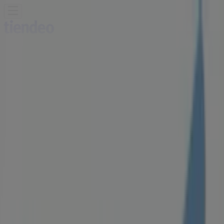
You are here:
Singapore
Featured
Supermarkets
Clothes, shoes &
accessories
Electronics & Appliances
Home &
Furniture
Restaurants
Beauty & Health
Department
Stores
Sport
Kids, Toys & Babies
Travel & Leisure
Cars,
motorcycles & spares
Banks
Advertising
Standard Chartered Bank - Promo