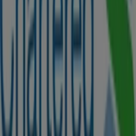
Tiendeo is part of Shopfully, the tech company that is
reinventing local shopping worldwide.
Tiendeo
What we do
Business Solutions
News and media
Work with us
Contact us
Marketing and business request
Store incorrectly located on the map