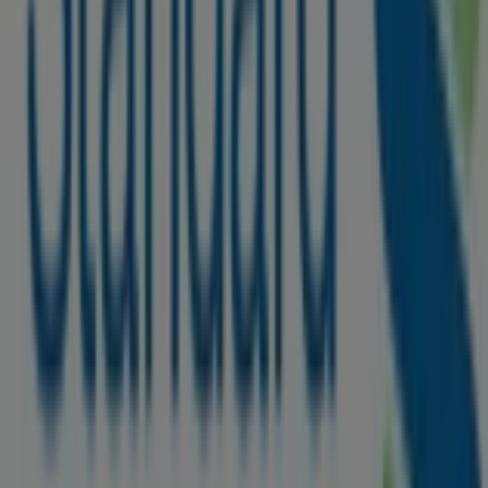
Category:
Banks
Standard Chartered Bank, all the
offers at your fingertips
Welcome to Tiendeo, the perfect place to find the best
offers
,
catalogs
, and
promotions
for
Banks
. During
8月
2026
, Tiendeo gives you access to the latest deals and
discounts from
Standard Chartered Bank
, one of the
most recognized brands in the
Banks
sector.
On our platform, you will discover a great selection of
products with incredible
promotions
to help you save
on your purchases. Browse the
Standard Chartered
Bank
catalogs and don’t miss any exclusive offers
available in
8月
. Additionally, we provide detailed
information about discount campaigns, clearance sales,
and seasonal updates in
Banks
.