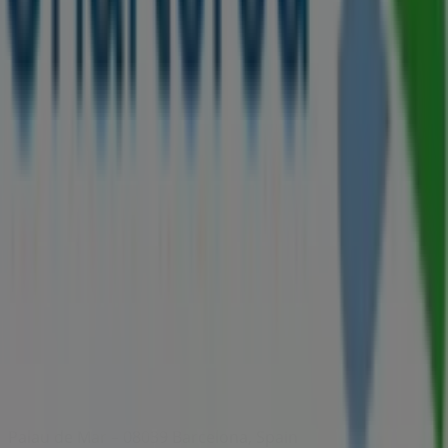
Weekly Ad Feedback
Technical Problems and General Feedback
Index
Brands
Stores
Products
Cities
Download the Tiendeo app
Copyright © Tiendeo ® 2026 · Shopfully Marketing S.L.U. –
Palau de Mar – 08039 Barcelona, Spain