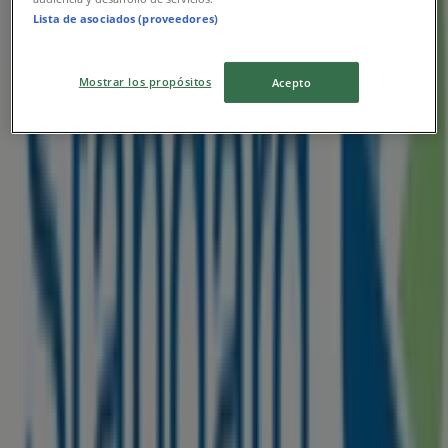
Lista de asociados (proveedores)
Advertising
Mostrar los propósitos
Acepto
{"numCatalogs":0}
Other retailers of Banks
Quick look at Standard Chartered
Bank offers