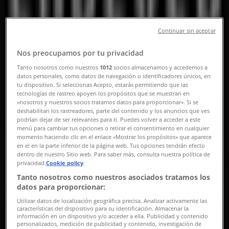
Codes, Sale & Discount Codes
Continuar sin aceptar
Follow to Get Deals
Tiendeo in Singapore
»
Nos preocupamos por tu privacidad
Clothes, shoes & accessories Deals in Singapore
»
Tanto nosotros como nuestros
1012
socios almacenamos y accedemos a
datos personales, como datos de navegación o identificadores únicos, en
Forever 21 in Singapore
tu dispositivo. Si seleccionas Acepto, estarás permitiendo que las
tecnologías de rastreo apoyen los propósitos que se muestran en
«nosotros y nuestros socios tratamos datos para proporcionar». Si se
Clothes, shoes & accessories
deshabilitan los rastreadores, parte del contenido y los anuncios que ves
podrían dejar de ser relevantes para ti. Puedes volver a acceder a este
menú para cambiar tus opciones o retirar el consentimiento en cualquier
Quick look at Forever 21 offers in
momento haciendo clic en el enlace «Mostrar los propósitos» que aparece
en el en la parte inferior de la página web. Tus opciones tendrán efecto
Singapore
dentro de nuestro Sitio web. Para saber más, consulta nuestra política de
privacidad.
Cookie policy
Tanto nosotros como nuestros asociados tratamos los
datos para proporcionar:
Category:
Clothes, shoes & accessories
Utilizar datos de localización geográfica precisa. Analizar activamente las
We are about to publish offers from Forever 21
características del dispositivo para su identificación. Almacenar la
información en un dispositivo y/o acceder a ella. Publicidad y contenido
personalizados, medición de publicidad y contenido, investigación de
Advertising