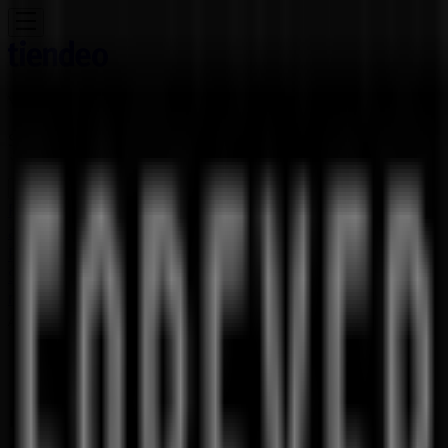
You are here:
Singapore
Featured
Supermarkets
Clothes, shoes &
accessories
Electronics & Appliances
Home &
Furniture
Restaurants
Beauty & Health
Department
Stores
Sport
Kids, Toys & Babies
Travel & Leisure
Cars,
motorcycles & spares
Banks
Advertising
Forever 21 Singapore - Promo