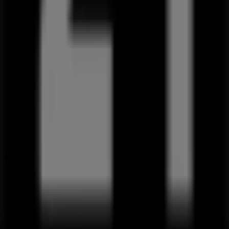
Technical Problems and General Feedback
Index
Brands
Local brands
Stores
Nearby retailers
Products
Local products
Cities
Download the Tiendeo app