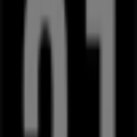
313 Somerset Road, Singapore
2.7 km
Open
Forever 21 in Singapore — See stores, phones and
schedules
Other retailers of Clothes, shoes &
accessories in Singapore
Quick look at Forever 21 offers in
Singapore