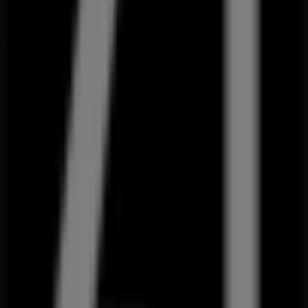
Tiendeo is part of Shopfully, the tech company that is
reinventing local shopping worldwide.
Tiendeo
What we do
Business Solutions
News and media
Work with us
Contact us
Marketing and business request
Store incorrectly located on the map
Weekly Ad Feedback