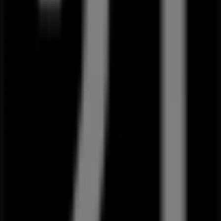
Category:
Clothes, shoes & accessories
Catalogues and offers of Forever 21
in Singapore
Forever 21
is an international fast-fashion retailer
headquartered in Los Angeles.
More information on Forever 21
Advertising