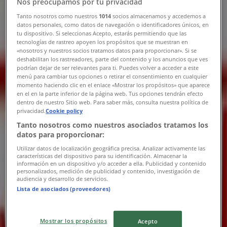
Nos preocupamos por tu privacidad
Tanto nosotros como nuestros
1014
socios almacenamos y accedemos a
datos personales, como datos de navegación o identificadores únicos, en
tu dispositivo. Si seleccionas Acepto, estarás permitiendo que las
tecnologías de rastreo apoyen los propósitos que se muestran en
Tangs
«nosotros y nuestros socios tratamos datos para proporcionar». Si se
deshabilitan los rastreadores, parte del contenido y los anuncios que ves
Offers for bargain hunters
podrían dejar de ser relevantes para ti. Puedes volver a acceder a este
menú para cambiar tus opciones o retirar el consentimiento en cualquier
momento haciendo clic en el enlace «Mostrar los propósitos» que aparece
Expires on 22/08
en el en la parte inferior de la página web. Tus opciones tendrán efecto
dentro de nuestro Sitio web. Para saber más, consulta nuestra política de
privacidad.
Cookie policy
Tanto nosotros como nuestros asociados tratamos los
Tangs
datos para proporcionar:
Utilizar datos de localización geográfica precisa. Analizar activamente las
Top deals for all customers
características del dispositivo para su identificación. Almacenar la
información en un dispositivo y/o acceder a ella. Publicidad y contenido
personalizados, medición de publicidad y contenido, investigación de
Expires on 16/08
3.4 km - Singapore
audiencia y desarrollo de servicios.
Lista de asociados (proveedores)
Tangs
Mostrar los propósitos
Acepto