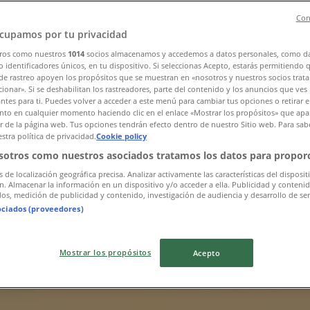
Con
cupamos por tu privacidad
ros como nuestros
1014
socios almacenamos y accedemos a datos personales, como d
 identificadores únicos, en tu dispositivo. Si seleccionas Acepto, estarás permitiendo 
de rastreo apoyen los propósitos que se muestran en «nosotros y nuestros socios trat
ionar». Si se deshabilitan los rastreadores, parte del contenido y los anuncios que ves
antes para ti. Puedes volver a acceder a este menú para cambiar tus opciones o retirar e
to en cualquier momento haciendo clic en el enlace «Mostrar los propósitos» que apar
 city
or de la página web. Tus opciones tendrán efecto dentro de nuestro Sitio web. Para sab
stra política de privacidad.
Cookie policy
sotros como nuestros asociados tratamos los datos para proporc
s de localización geográfica precisa. Analizar activamente las características del disposit
ón. Almacenar la información en un dispositivo y/o acceder a ella. Publicidad y conteni
os, medición de publicidad y contenido, investigación de audiencia y desarrollo de ser
ociados (proveedores)
Mostrar los propósitos
Acepto