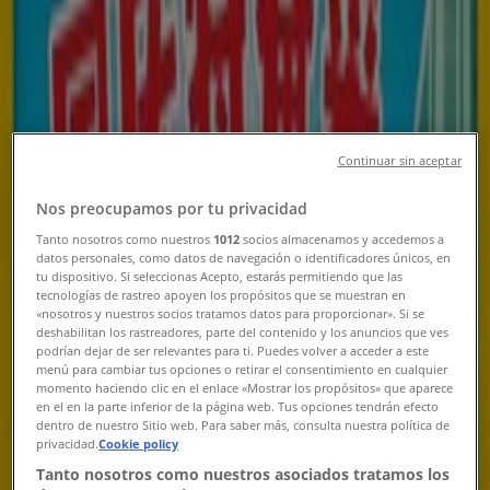
Promotions, Coupons & Deals
Tiendeo in Singapore
»
Restaurants Deals in Singapore
Continuar sin aceptar
JUMBO Seafood
Nos preocupamos por tu privacidad
Tanto nosotros como nuestros
1012
socios almacenamos y accedemos a
Save now with our deals
datos personales, como datos de navegación o identificadores únicos, en
tu dispositivo. Si seleccionas Acepto, estarás permitiendo que las
Expires on 17/08
Singapore
tecnologías de rastreo apoyen los propósitos que se muestran en
«nosotros y nuestros socios tratamos datos para proporcionar». Si se
deshabilitan los rastreadores, parte del contenido y los anuncios que ves
podrían dejar de ser relevantes para ti. Puedes volver a acceder a este
menú para cambiar tus opciones o retirar el consentimiento en cualquier
Dian xiao er
momento haciendo clic en el enlace «Mostrar los propósitos» que aparece
en el en la parte inferior de la página web. Tus opciones tendrán efecto
Dian xiao er promotion
dentro de nuestro Sitio web. Para saber más, consulta nuestra política de
privacidad.
Cookie policy
Expires on 16/08
Singapore
Tanto nosotros como nuestros asociados tratamos los