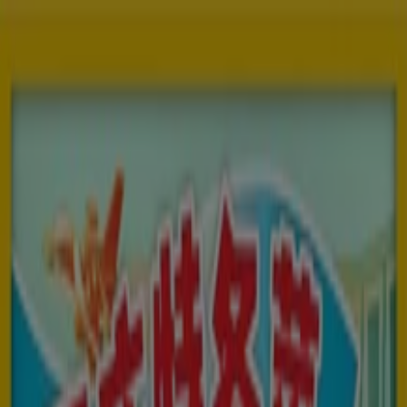
You are here:
Singapore
Featured
Supermarkets
Clothes, shoes &
accessories
Electronics & Appliances
Home &
Furniture
Restaurants
Beauty & Health
Department
Stores
Sport
Kids, Toys & Babies
Travel & Leisure
Cars,
motorcycles & spares
Banks
Advertising
Restaurants in Singapore -