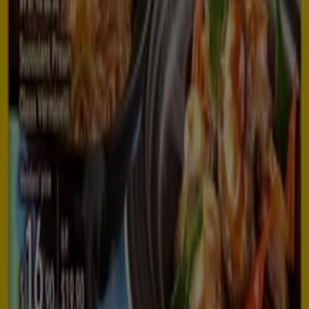
Expires on 13/08
Singapore
View more
Advertising
Restaurants catalogues in
Singapore