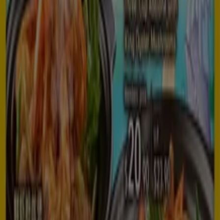
Peach Garden
24 Suckling Pig
Expires on 10/09
Singapore
Dian xiao er
Top offers for smart savers