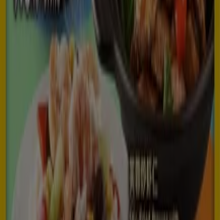
Flyers and best deals in Singapore
panettone
season
Black Friday
home
Barbie car
Barbie
dolls
caviar
cereal dispenser
car
Restaurants in other cities
Singapore
View more cities
In this category we have all the latest deals, menus and
coupons from international fast food chains, Asian or
Italian restaurants, cafes and bakeries with menus, deals,
coupons as well as the locations and contact
information.
Go to Restaurants promotions
Advertising