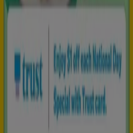
Tiendeo is part of Shopfully, the tech company that is
reinventing local shopping worldwide.
Tiendeo
What we do
Business Solutions
News and media
Work with us