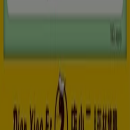
Contact us
Marketing and business request
Store incorrectly located on the map
Weekly Ad Feedback
Technical Problems and General Feedback
Index
Brands
Local brands
Stores
Nearby retailers
Products
Local products
Cities
Download the Tiendeo app