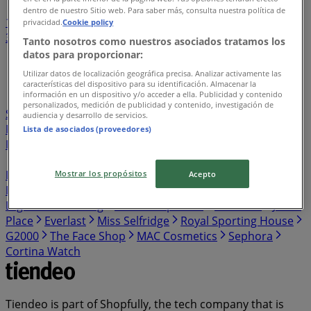
dentro de nuestro Sitio web. Para saber más, consulta nuestra política de
1
...
privacidad.
Cookie policy
3
4
5
6
7
Tanto nosotros como nuestros asociados tratamos los
...
13
datos para proporcionar:
Utilizar datos de localización geográfica precisa. Analizar activamente las
Soup Restaurant
Coach
Parisilk
Asia Excel
Zenith
características del dispositivo para su identificación. Almacenar la
información en un dispositivo y/o acceder a ella. Publicidad y contenido
Gayatri Restaurant
Muthus Curry
Clarks
Atlas
personalizados, medición de publicidad y contenido, investigación de
Sound & Vision
TungLok XiHé Peking Duck
Lenu
audiencia y desarrollo de servicios.
Rasa Sayang
1983 A Taste of Nanyang
Seawalk
Food
Lista de asociados (proveedores)
Republic
Eastern Rice Dumpling
LeSportsac
Jurlique
Fisher & Paykel
Beauty Language
Ownday
Hong
Leong Finance
Polar
PrimaDeli
Astons
Du Yi
Mostrar los propósitos
Acepto
Bookshop
LAMALOLLY
Allure Beauty Saloon
Digisound Hearing
Marks & Spencer
Skechers
Jack's
Place
Everlast
Miss Selfridge
Royal Sporting House
G2000
The Face Shop
MAC Cosmetics
Sephora
Cortina Watch
Tiendeo is part of Shopfully, the tech company that is