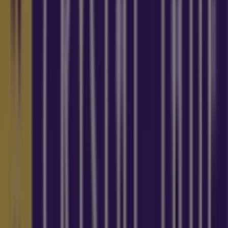
11 m
Closed
Best Denki
3155 Commonwealth West Avenue, #04-
46/47/48/49, Singapore
12 m
Closed
Other retailers of Restaurants in