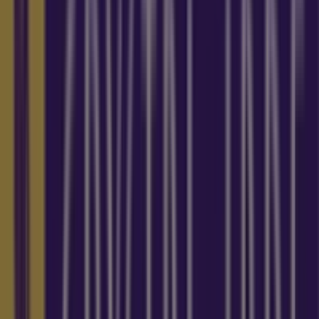
Thursday
11:00 - 22:30
Friday
11:00 - 22:30
Saturday
11:00 - 22:30
Map
68845172
We are about to publish offers from Crystal Jade
Advertising