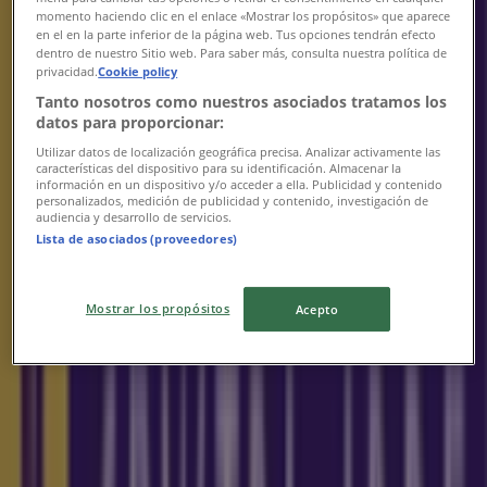
momento haciendo clic en el enlace «Mostrar los propósitos» que aparece
Thursday
en el en la parte inferior de la página web. Tus opciones tendrán efecto
11:00 - 22:30
dentro de nuestro Sitio web. Para saber más, consulta nuestra política de
Friday
privacidad.
Cookie policy
11:00 - 22:30
Tanto nosotros como nuestros asociados tratamos los
Saturday
datos para proporcionar:
11:00 - 22:30
Utilizar datos de localización geográfica precisa. Analizar activamente las
características del dispositivo para su identificación. Almacenar la
Map
68845172
información en un dispositivo y/o acceder a ella. Publicidad y contenido
personalizados, medición de publicidad y contenido, investigación de
audiencia y desarrollo de servicios.
Closed
Lista de asociados (proveedores)
Sunday
Mostrar los propósitos
Acepto
11:00 - 22:30
Monday
11:00 - 22:30
Tuesday
11:00 - 22:30
Wednesday
11:00 - 22:30