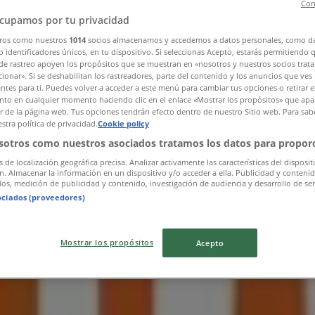
Con
cupamos por tu privacidad
ros como nuestros
1014
socios almacenamos y accedemos a datos personales, como d
 identificadores únicos, en tu dispositivo. Si seleccionas Acepto, estarás permitiendo 
de rastreo apoyen los propósitos que se muestran en «nosotros y nuestros socios trat
ionar». Si se deshabilitan los rastreadores, parte del contenido y los anuncios que ves
antes para ti. Puedes volver a acceder a este menú para cambiar tus opciones o retirar e
to en cualquier momento haciendo clic en el enlace «Mostrar los propósitos» que apar
or de la página web. Tus opciones tendrán efecto dentro de nuestro Sitio web. Para sab
stra política de privacidad.
Cookie policy
sotros como nuestros asociados tratamos los datos para proporc
s de localización geográfica precisa. Analizar activamente las características del disposit
ón. Almacenar la información en un dispositivo y/o acceder a ella. Publicidad y conteni
os, medición de publicidad y contenido, investigación de audiencia y desarrollo de ser
ociados (proveedores)
Mostrar los propósitos
Acepto