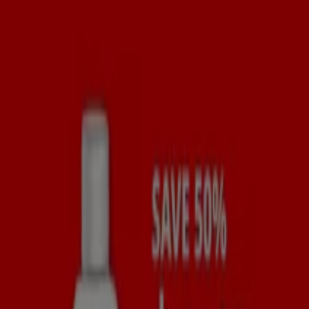
Beauty & Health catalogues in
Singapore
Flyers and best deals in Singapore
panettone
season
Black Friday
home
Barbie car
Barbie
dolls
caviar
cereal dispenser
car
Beauty & Health in other cities
Singapore
View more cities
In the perfume and beauty category you will find all the
latest brochures from top brands to daily care favorites,
as well as the catalogues showcasing the newest beauty
trends, offers coupons and details of stores in your area
are all available.