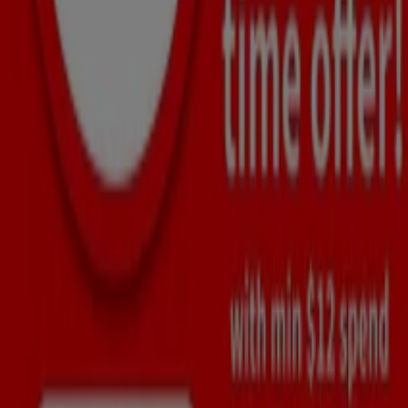
-2 days
Guardian
Exclusive bargains
Expires on 09/08
Singapore