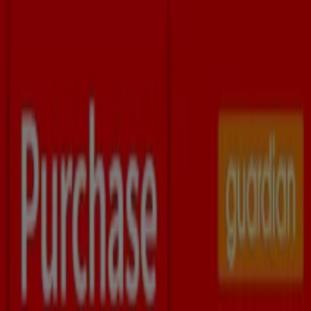
You are here:
Singapore
Featured
Supermarkets
Clothes, shoes &
accessories
Electronics & Appliances
Home &
Furniture
Restaurants
Beauty & Health
Department
Stores
Sport
Kids, Toys & Babies
Travel & Leisure
Cars,
motorcycles & spares
Banks
Advertising
Beauty & Health in Singapore -