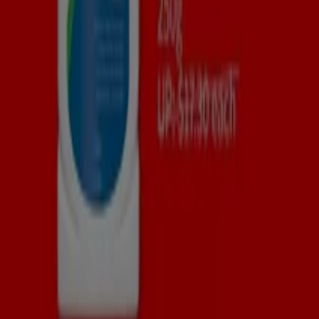
Business Solutions
News and media
Work with us
Contact us
Marketing and business request
Store incorrectly located on the map
Weekly Ad Feedback
Technical Problems and General Feedback
Index
Brands
Local brands
Stores
Nearby retailers