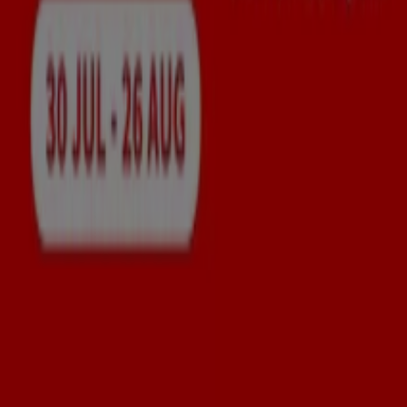
Guardian
Discover attractive offers
Expires on 26/08
Singapore
View more
Advertising