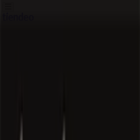
You are here:
Singapore
Featured
Supermarkets
Clothes, shoes &
accessories
Electronics & Appliances
Home &
Furniture
Restaurants
Beauty & Health
Department
Stores
Sport
Kids, Toys & Babies
Travel & Leisure
Cars,
motorcycles & spares
Banks
Advertising
Jurlique Stores Singapore -