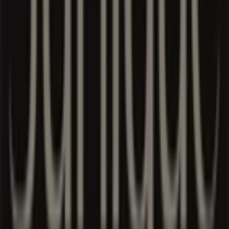
2026
, you can explore the latest updates from
Jurlique
,
one of the most renowned brands, and find store
locations and details near you in
Singapore
.
At Tiendeo, you have access to
promotions
and
discounts, as well as information about physical stores in
your city. Browse
Jurlique
's catalogues, find stores in
Singapore
, and discover great discounts to save on your
purchases this
8月
. Additionally, we provide precise store
locations, opening hours, and all the details you need for
a complete shopping experience in
Singapore
.
Don't miss out on
Jurlique
's
offers
at stores in
Singapore
and stay updated on the best prices
throughout
8月 2026
. At Tiendeo, you'll always find the
best shopping options in
Singapore
. Start exploring the
stores and promotions we have prepared for you now!
Advertising