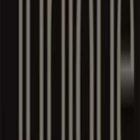
We are about to publish offers from Jurlique
Other retailers of Beauty & Health
in Singapore
Jurlique
Welcome to Tiendeo! Here, you can find not only the best
offers
,
catalogues
, and
promotions
, but also discover
the most popular stores in
Singapore
. Throughout
8月