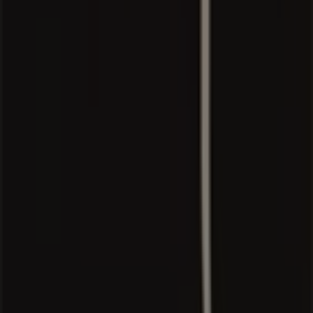
Tiendeo is part of Shopfully, the tech company that is
reinventing local shopping worldwide.
Tiendeo
What we do
Business Solutions
News and media
Work with us