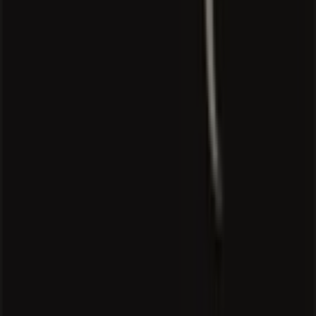
Contact us
Marketing and business request
Store incorrectly located on the map
Weekly Ad Feedback
Technical Problems and General Feedback
Index
Brands
Local brands
Stores
Nearby retailers
Products
Local products
Cities
Download the Tiendeo app